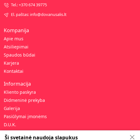
Tel.: +370 674 39775
El. paštas: info@dovanusalis.lt
Kompanija
Apie mus
Atsiliepimai
Spaudos būdai
Karjera
Kontaktai
Informacija
Kliento paskyra
Didmeninė prekyba
Galerija
Pasiūlymai įmonėms
D.U.K.
Pagalba
Ši svetainė naudoja slapukus