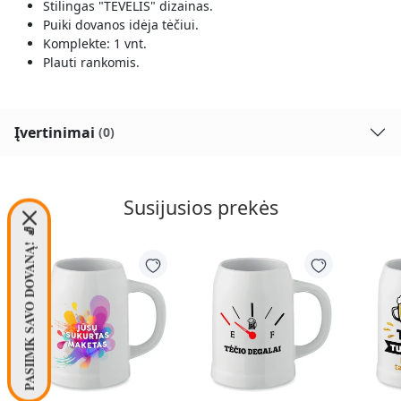
Stilingas "TĖVELIS" dizainas.
Puiki dovanos idėja tėčiui.
Komplekte: 1 vnt.
Plauti rankomis.
Įvertinimai
(0)
Susijusios prekės
PASIIMK SAVO DOVANĄ! 🧦