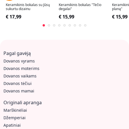
Keramikinis bokalas su Jūsų
Keramikinis bokalas "Tėčio
Keramikinis
sukurtu dizainu
degalai"
planą"
€ 17,99
€ 15,99
€ 15,99
Pagal gavėją
Dovanos vyrams
Dovanos moterims
Dovanos vaikams
Dovanos tėčiui
Dovanos mamai
Originali apranga
Marškinėliai
Džemperiai
Apatiniai