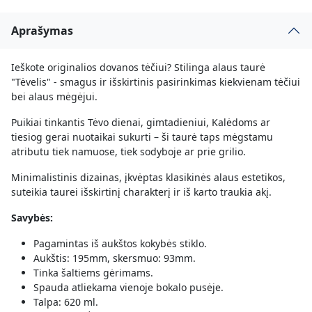
Aprašymas
Ieškote originalios dovanos tėčiui? Stilinga alaus taurė
"Tėvelis" - smagus ir išskirtinis pasirinkimas kiekvienam tėčiui
bei alaus mėgėjui.
Puikiai tinkantis Tėvo dienai, gimtadieniui, Kalėdoms ar
tiesiog gerai nuotaikai sukurti – ši taurė taps mėgstamu
atributu tiek namuose, tiek sodyboje ar prie grilio.
Minimalistinis dizainas, įkvėptas klasikinės alaus estetikos,
suteikia taurei išskirtinį charakterį ir iš karto traukia akį.
Savybės:
Pagamintas iš aukštos kokybės stiklo.
Aukštis: 195mm, skersmuo: 93mm.
Tinka šaltiems gėrimams.
Spauda atliekama vienoje bokalo pusėje.
Talpa: 620 ml.