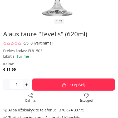
1
/
2
Alaus taurė "Tėvelis" (620ml)
0 įvertinimai
0/5
Prekės kodas:
FL81503
Likutis:
Turime
Kaina:
€ 11,99
-
+
Į krepšelį
Dalintis
Išsaugoti
Arba užsisakykite telefonu:
+370 674 39775
Turite klausimų apie šią prekę?
Klauskite