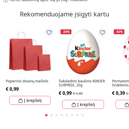
Rekomenduojame įsigyti kartu
-34%
-92%
Popierinis dovanų maišelis
Šokoladinis kiaušinis KINDER
Permatomi
SURPRISE, 20g
širdelėmis
€ 0,99
€ 0,99
€ 0,39
€ 1,49
€
Į krepšelį
Į krepšelį