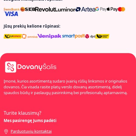
Jūsų prekių kelione rūpinasi:
Įmonė, kurios asortimentą sudaro įvairių rūšių linksmos ir originalios
dovanos. Čia visada rasite platų verslo dovanų asortimentą, didelį
spaudos būdų ir paslaugų pasirinkimą bei profesionalų aptarnavimą.
Turite klausimų?
Mes pasirengę Jums padėti
Parduotuvių kontaktai