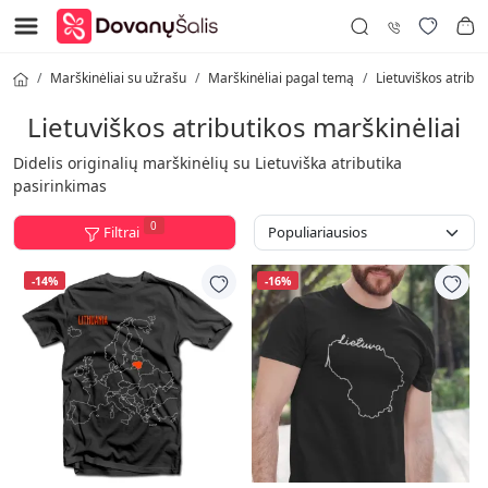
Marškinėliai su užrašu
Marškinėliai pagal temą
Lietuviškos atribut
Lietuviškos atributikos marškinėliai
Didelis originalių marškinėlių su Lietuviška atributika
pasirinkimas
0
Filtrai
-14%
-16%