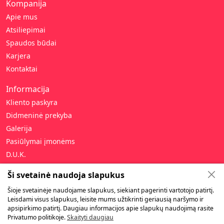
Kompanija
Apie mus
Atsiliepimai
Spaudos būdai
Karjera
Kontaktai
Informacija
Kliento paskyra
Didmeninė prekyba
Galerija
Pasiūlymai įmonėms
D.U.K.
Pagalba
Ši svetainė naudoja slapukus
Privatumo politika
Šioje svetainėje naudojame slapukus, siekiant pagerinti vartotojo patirtį.
Leisdami visus slapukus, leisite mums užtikrinti geriausią naršymo ir
Pirkimo taisyklės
apsipirkimo patirtį. Daugiau informacijos apie slapukų naudojimą rasite
Garantija ir gražinimas
Privatumo politikoje.
Skaityti daugiau