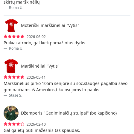
skirtų marškinėlių
Roma U.
Moteriški marškinėliai "Vytis"
2026-06-02
Puikiai atrodo, gal kiek pamažintas dydis
Roma U.
Marškinėliai "Vytis"
2026-05-11
Marskinėlius pirko 105m senjorė su soc.slaugės pagalba savo
giminaičiams iš Amerikos,tikuiosi joms lb patiks
Stasė S.
Džemperis "Gediminaičių stulpai" (be kapišono)
2026-02-10
Gal galėtų būti mažesnis tas spaudas.