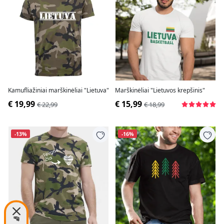
Kamufliažiniai marškinėliai "Lietuva"
Marškinėliai "Lietuvos krepšinis"
€ 19,99
€ 15,99
€ 22,99
€ 18,99
-13%
-16%