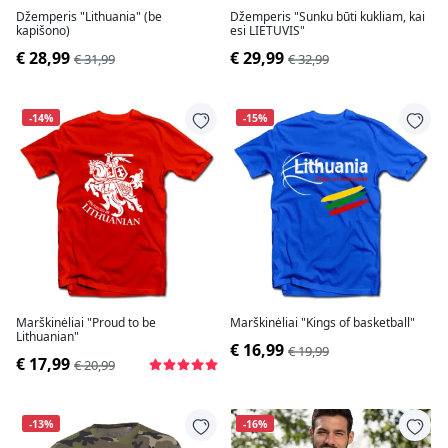
Džemperis "Lithuania" (be
Džemperis "Sunku būti kukliam, kai
kapišono)
esi LIETUVIS"
€ 28,99
€ 29,99
€ 31,99
€ 32,99
-14%
-15%
Marškinėliai "Proud to be
Marškinėliai "Kings of basketball"
Lithuanian"
€ 16,99
€ 19,99
€ 17,99
€ 20,99
-13%
-16%