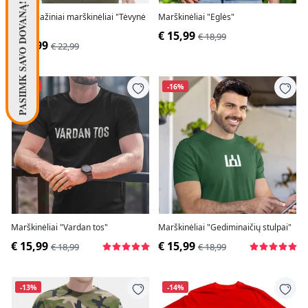
PASIIMK SAVO DOVANĄ! 🧦
Kamufliažiniai marškinėliai "Tėvynė
Marškinėliai "Eglės"
širdyje"
€ 15,99
€ 18,99
€ 19,99
€ 22,99
-16%
-16%
Marškinėliai "Vardan tos"
Marškinėliai "Gediminaičių stulpai"
€ 15,99
€ 15,99
€ 18,99
€ 18,99
-13%
-14%