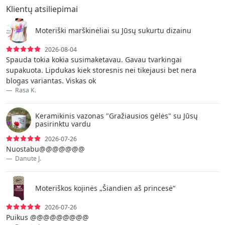
Klientų atsiliepimai
Moteriški marškinėliai su Jūsų sukurtu dizainu
2026-08-04
Spauda tokia kokia susimaketavau. Gavau tvarkingai
supakuota. Lipdukas kiek storesnis nei tikejausi bet nera
blogas variantas. Viskas ok
Rasa K.
Keramikinis vazonas "Gražiausios gėlės" su Jūsų
pasirinktu vardu
2026-07-26
Nuostabu@@@@@@@
Danute J.
Moteriškos kojinės „Šiandien aš princesė“
2026-07-26
Puikus @@@@@@@@@