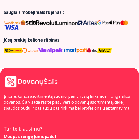
Saugiais mokėjimais rūpinasi:
Jūsų prekių kelione rūpinasi:
Įmonė, kurios asortimentą sudaro įvairių rūšių linksmos ir originalios
dovanos. Čia visada rasite platų verslo dovanų asortimentą, didelį
spaudos būdų ir paslaugų pasirinkimą bei profesionalų aptarnavimą.
Turite klausimų?
Mes pasirengę Jums padėti