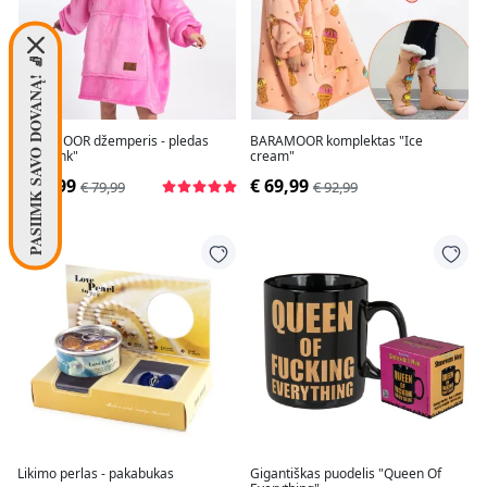
PASIIMK SAVO DOVANĄ! 🧦
BARAMOOR džemperis - pledas
BARAMOOR komplektas "Ice
"Hot pink"
cream"
€ 59,99
€ 69,99
€ 79,99
€ 92,99
Likimo perlas - pakabukas
Gigantiškas puodelis "Queen Of