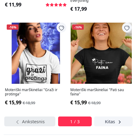
Everything"
€ 11,99
€ 17,99
-16%
-16%
Moteriški marškinėliai "Graži ir
Moteriški marškinėliai "Pati sau
protinga"
faina"
€ 15,99
€ 15,99
€ 18,99
€ 18,99
Ankstesnis
1 / 3
Kitas