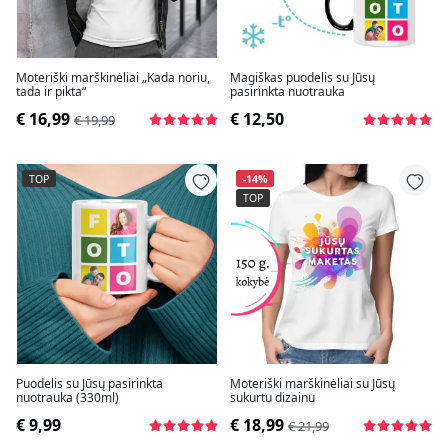
Moteriški marškinėliai „Kada noriu,
Magiškas puodelis su Jūsų
tada ir pikta“
pasirinkta nuotrauka
€ 16,99
€ 12,50
€ 19,99
TOP
-14%
TOP
Puodelis su Jūsų pasirinkta
Moteriški marškinėliai su Jūsų
nuotrauka (330ml)
sukurtu dizainu
€ 9,99
€ 18,99
€ 21,99