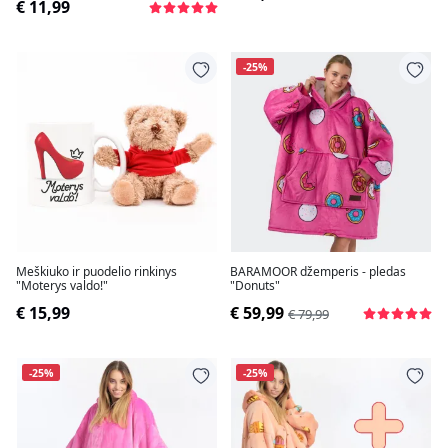
€ 11,99
-25%
Meškiuko ir puodelio rinkinys
BARAMOOR džemperis - pledas
"Moterys valdo!"
"Donuts"
€ 15,99
€ 59,99
€ 79,99
-25%
-25%