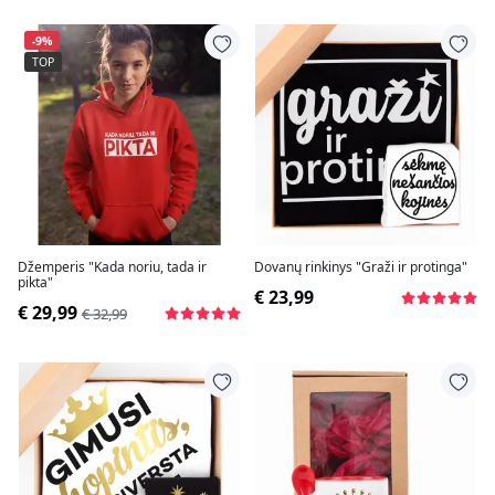
-9%
TOP
Džemperis "Kada noriu, tada ir
Dovanų rinkinys "Graži ir protinga"
pikta"
€ 23,99
€ 29,99
€ 32,99