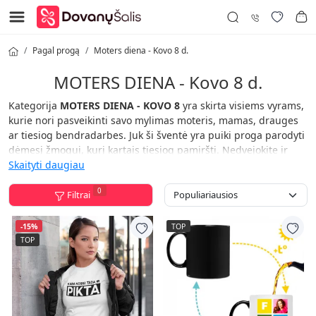
Pagal progą
Moters diena - Kovo 8 d.
MOTERS DIENA - Kovo 8 d.
Kategorija
MOTERS DIENA - KOVO 8
yra skirta visiems vyrams,
kurie nori pasveikinti savo mylimas moteris, mamas, drauges
ar tiesiog bendradarbes. Juk ši šventė yra puiki proga parodyti
dėmesį žmogui, kurį kartais tiesiog pamiršti. Nedvejokite ir
išsirinkite pačią originaliausią dovaną jau dabar!
Skaityti daugiau
Dovanų Šalis drąsiai teigia: Nuo dabar dovana – ne problema!
0
Filtrai
-15%
TOP
TOP