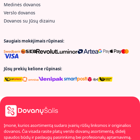
Medinės dovanos
Verslo dovanos
Dovanos su Jūsų dizainu
Saugiais mokėjimais rūpinasi:
Jūsų prekių kelione rūpinasi:
Įmonė, kurios asortimentą sudaro įvairių rūšių linksmos ir originalios
dovanos. Čia visada rasite platų verslo dovanų asortimentą, didelį
spaudos būdų ir paslaugų pasirinkimą bei profesionalų aptarnavimą.