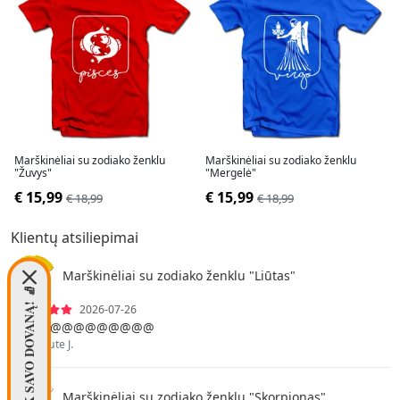
Marškinėliai su zodiako ženklu
Marškinėliai su zodiako ženklu
"Žuvys"
"Mergelė"
€ 15,99
€ 15,99
€ 18,99
€ 18,99
Klientų atsiliepimai
Marškinėliai su zodiako ženklu "Liūtas"
PASIIMK SAVO DOVANĄ! 🧦
2026-07-26
Puikus@@@@@@@@@
Danute J.
Marškinėliai su zodiako ženklu "Skorpionas"