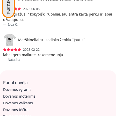
2023-06-06
Labai gražūs ir kokybiški rūbeliai. Jau antrą kartą perku ir labai
džiaugiuosi.
Ieva K.
Marškinėliai su zodiako ženklu "Jautis"
2023-02-22
labai gera maikute, rekomenduoju
Natasha
Pagal gavėją
Dovanos vyrams
Dovanos moterims
Dovanos vaikams
Dovanos tėčiui