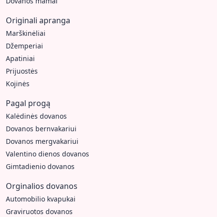
Dovanos mamai
Originali apranga
Marškinėliai
Džemperiai
Apatiniai
Prijuostės
Kojinės
Pagal progą
Kalėdinės dovanos
Dovanos bernvakariui
Dovanos mergvakariui
Valentino dienos dovanos
Gimtadienio dovanos
Orginalios dovanos
Automobilio kvapukai
Graviruotos dovanos