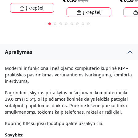
€ 0,99
€ 0,39
€ 1,49
€
Į krepšelį
Į krepšelį
Aprašymas
Moderni ir funkcionali nešiojamo kompiuterio kuprinė KIP –
praktiškas pasirinkimas vertinantiems tvarkingumą, komfortą
ir erdvumą.
Pagrindinis skyrius pritaikytas nešiojamam kompiuteriui iki
39,6 cm (15,6"), o išplečiamos šoninės dalys leidžia patogiai
sutalpinti papildomus daiktus. Priekinė kišenė puikiai tinka
smulkmenoms, tokioms kaip telefonas, raktai ar rašikliai.
Kuprinę KIP su jūsų logotipu galite užsakyti
čia
.
Savybės: