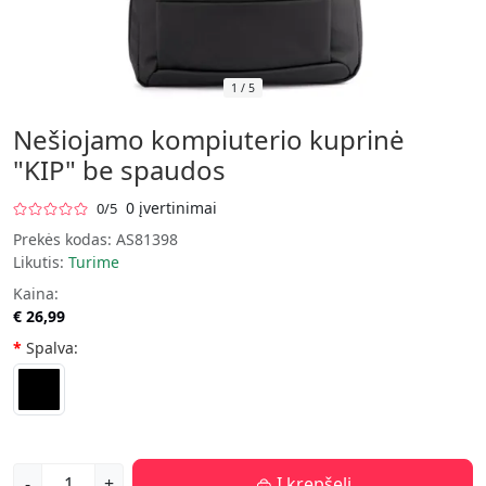
1
/
5
Nešiojamo kompiuterio kuprinė
"KIP" be spaudos
0 įvertinimai
0/5
Prekės kodas:
AS81398
Likutis:
Turime
Kaina:
€ 26,99
Spalva:
-
+
Į krepšelį