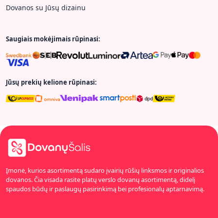
Dovanos su Jūsų dizainu
Saugiais mokėjimais rūpinasi:
Jūsų prekių kelione rūpinasi:
Įmonė, kurios asortimentą sudaro įvairių rūšių linksmos ir originalios
dovanos. Čia visada rasite platų verslo dovanų asortimentą, didelį
spaudos būdų ir paslaugų pasirinkimą bei profesionalų aptarnavimą.