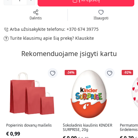
Dalintis
Išsaugoti
Arba užsisakykite telefonu:
+370 674 39775
Turite klausimų apie šią prekę?
Klauskite
Rekomenduojame įsigyti kartu
-34%
-92%
Popierinis dovanų maišelis
Šokoladinis kiaušinis KINDER
Permatomi
SURPRISE, 20g
širdelėmis
€ 0,99