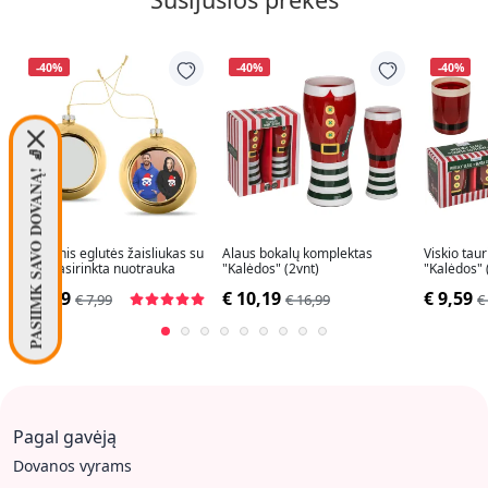
-40%
-40%
-40%
PASIIMK SAVO DOVANĄ! 🧦
Kalėdinis eglutės žaisliukas su
Alaus bokalų komplektas
Viskio tau
Jūsų pasirinkta nuotrauka
"Kalėdos" (2vnt)
"Kalėdos" 
€ 4,79
€ 10,19
€ 9,59
€ 7,99
€ 16,99
€
Pagal gavėją
Dovanos vyrams