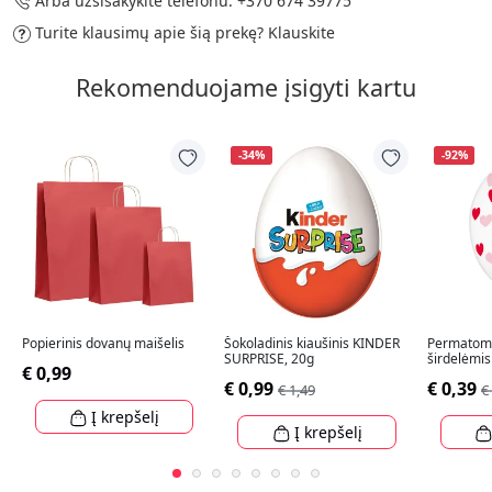
Arba užsisakykite telefonu:
+370 674 39775
Turite klausimų apie šią prekę?
Klauskite
Rekomenduojame įsigyti kartu
-34%
-92%
Popierinis dovanų maišelis
Šokoladinis kiaušinis KINDER
Permatomi
SURPRISE, 20g
širdelėmis
€ 0,99
€ 0,99
€ 0,39
€ 1,49
€
Į krepšelį
Į krepšelį