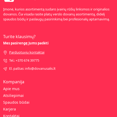
Įmonė, kurios asortimentą sudaro įvairių rūšių linksmos ir originalios
dovanos. Čia visada rasite platų verslo dovanų asortimentą, didelį
spaudos būdų ir paslaugų pasirinkimą bei profesionalų aptarnavimą.
Turite klausimų?
Mes pasirengę Jums padėti
Parduotuvių kontaktai
Tel.: +370 674 39775
El. paštas: info@dovanusalis.lt
Kompanija
Apie mus
Atsiliepimai
Spaudos būdai
Karjera
Kontaktai