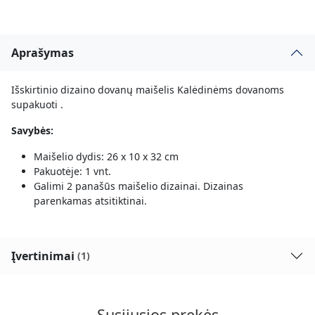
Aprašymas
Išskirtinio dizaino dovanų maišelis Kalėdinėms dovanoms
supakuoti .
Savybės:
Maišelio dydis: 26 x 10 x 32 cm
Pakuotėje: 1 vnt.
Galimi 2 panašūs maišelio dizainai. Dizainas
parenkamas atsitiktinai.
Įvertinimai
(1)
Susijusios prekės