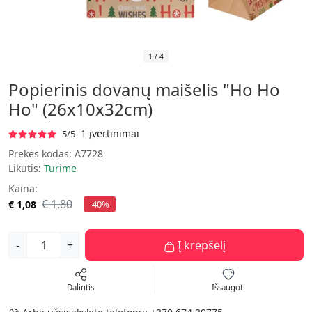
1
/
4
Popierinis dovanų maišelis "Ho Ho
Ho" (26x10x32cm)
1 įvertinimai
5/5
Prekės kodas:
A7728
Likutis:
Turime
Kaina:
€ 1,80
€ 1,08
-40%
-
+
Į krepšelį
Dalintis
Išsaugoti