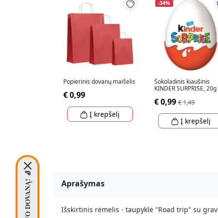
-34%
Popierinis dovanų maišelis
Šokoladinis kiaušinis
KINDER SURPRISE, 20g
€ 0,99
€ 0,99
€ 1,49
Į krepšelį
Į krepšelį
PASIIMK SAVO DOVANĄ! 🧦
Aprašymas
Išskirtinis rėmelis - taupyklė "Road trip" su grav