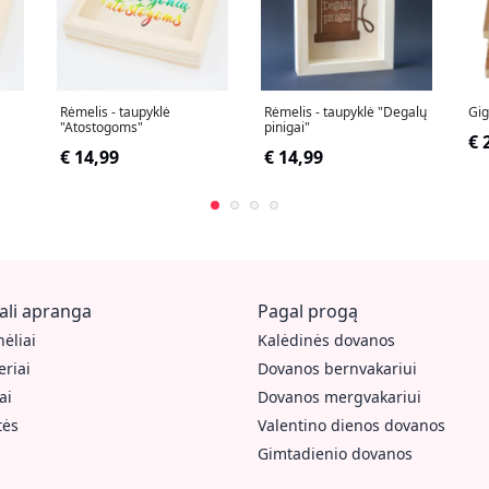
Rėmelis - taupyklė
Rėmelis - taupyklė "Degalų
Gig
"Atostogoms"
pinigai"
€ 
€ 14,99
€ 14,99
ali apranga
Pagal progą
ėliai
Kalėdinės dovanos
riai
Dovanos bernvakariui
ai
Dovanos mergvakariui
tės
Valentino dienos dovanos
Gimtadienio dovanos