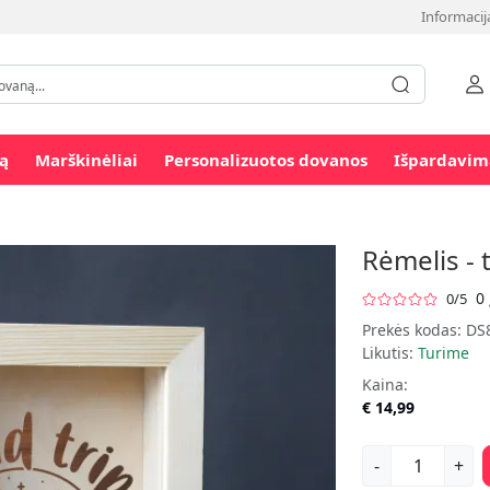
Informacij
ą
Marškinėliai
Personalizuotos dovanos
Išpardavim
Rėmelis - 
0 
0/5
Prekės kodas:
DS
Likutis:
Turime
Kaina:
€ 14,99
-
+