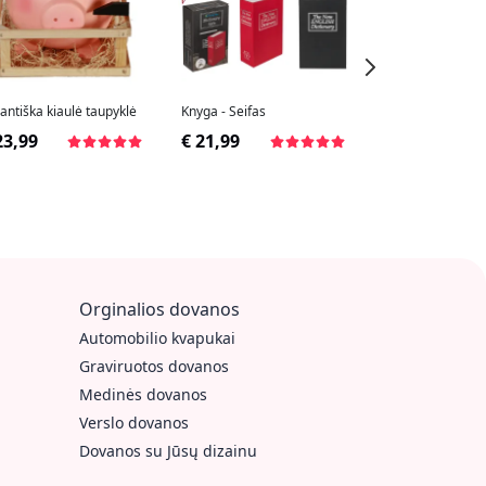
antiška kiaulė taupyklė
Knyga - Seifas
Knyga - Seifas (di
knyga)
23,99
€ 21,99
€ 23,99
Orginalios dovanos
Automobilio kvapukai
Graviruotos dovanos
Medinės dovanos
Verslo dovanos
Dovanos su Jūsų dizainu