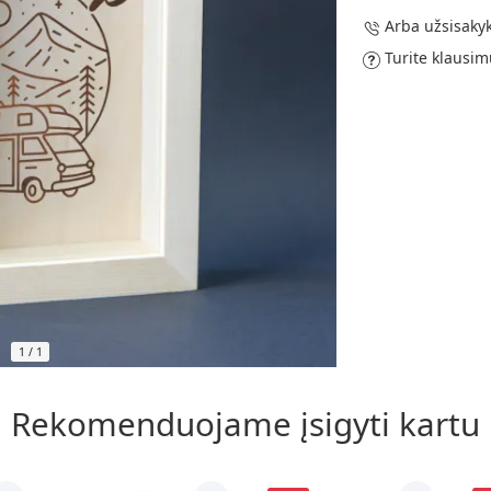
Arba užsisakyk
Turite klausim
1
/
1
Rekomenduojame įsigyti kartu