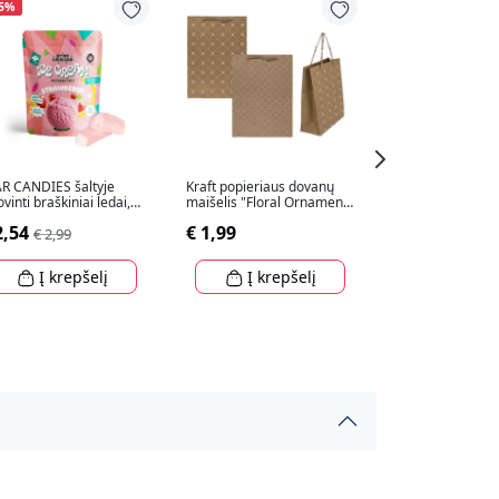
15%
R CANDIES šaltyje
Kraft popieriaus dovanų
Premium dovanų
ovinti braškiniai ledai,
maišelis "Floral Ornament"
tamsiai raudona
g
(34,5x25x8cm)
305x215x85mm
2,54
€ 1,99
€ 5,99
€ 2,99
Į krepšelį
Į krepšelį
Į krep