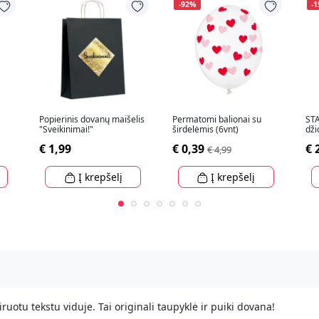
-92%
-
Popierinis dovanų maišelis
Permatomi balionai su
STA
"Sveikinimai!"
širdelėmis (6vnt)
dži
16
€ 1,99
€ 0,39
€ 
€ 4,99
Į krepšelį
Į krepšelį
iruotu tekstu viduje. Tai originali taupyklė ir puiki dovana!