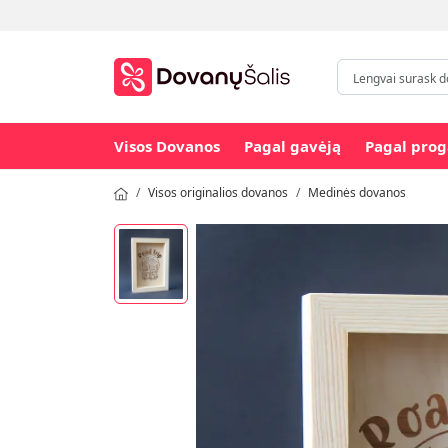
Visos Dovanos
Pagal gavėją
Pagal prog
Visos originalios dovanos
Medinės dovanos