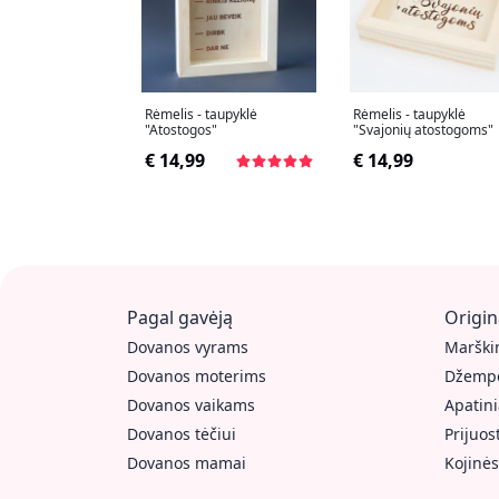
Rėmelis - taupyklė
Rėmelis - taupyklė
"Atostogos"
"Svajonių atostogoms"
€ 14,99
€ 14,99
Pagal gavėją
Origin
Dovanos vyrams
Marškin
Dovanos moterims
Džempe
Dovanos vaikams
Apatini
Dovanos tėčiui
Prijuos
Dovanos mamai
Kojinės