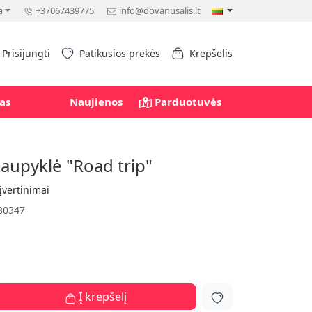
a
+37067439775
info@dovanusalis.lt
Prisijungti
Patikusios prekės
Krepšelis
as
Naujienos
Parduotuvės
taupyklė "Road trip"
įvertinimai
80347
Į krepšelį