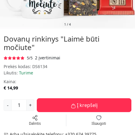
1
/
4
Dovanų rinkinys "Laimė būti
močiute"
2 įvertinimai
5/5
Prekės kodas:
DS6134
Likutis:
Turime
Kaina:
€ 14,99
-
+
Į krepšelį
Dalintis
Išsaugoti
Arba užsisakykite telefonu:
+370 674 39775