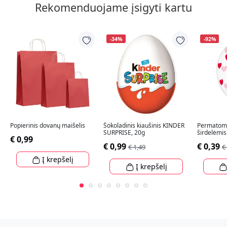
Rekomenduojame įsigyti kartu
-34%
-92%
Popierinis dovanų maišelis
Šokoladinis kiaušinis KINDER
Permatomi
SURPRISE, 20g
širdelėmis
€ 0,99
€ 0,99
€ 0,39
€ 1,49
€
Į krepšelį
Į krepšelį