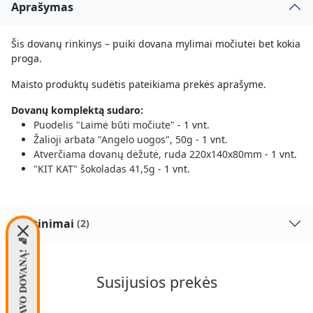
Aprašymas
Šis dovanų rinkinys – puiki dovana mylimai močiutei bet kokia
proga.
Maisto produktų sudėtis pateikiama prekės aprašyme.
Dovanų komplektą sudaro:
Puodelis "Laimė būti močiute"
- 1 vnt.
Žalioji arbata "Angelo uogos", 50g
- 1 vnt.
Atverčiama dovanų dėžutė, ruda 220x140x80mm
- 1 vnt.
"KIT KAT" šokoladas 41,5g
- 1 vnt.
Įvertinimai
(2)
PASIIMK SAVO DOVANĄ! 🧦
Susijusios prekės