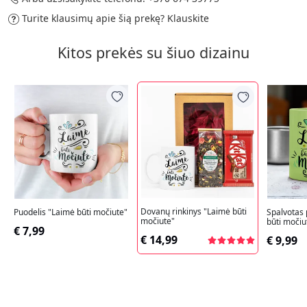
Turite klausimų apie šią prekę?
Klauskite
Kitos prekės su šiuo dizainu
Dovanų rinkinys "Laimė būti
Puodelis "Laimė būti močiute"
Spalvotas 
močiute"
būti močiu
€ 7,99
€ 14,99
€ 9,99