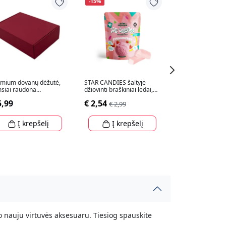
-15%
mium dovanų dėžutė,
STAR CANDIES šaltyje
Atverčiama dov
siai raudona
džiovinti braškiniai ledai,
dėžutė, ruda
5x215x85mm
16g
310x250x75mm
5,99
€ 2,54
€ 2,99
€ 2,99
Į krepšelį
Į krepšelį
Į krep
o nauju virtuvės aksesuaru. Tiesiog spauskite