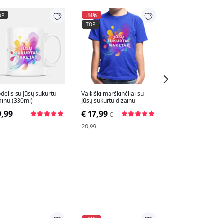
OP
-14%
TOP
delis su Jūsų sukurtu
Vaikiški marškinėliai su
Medvilninė priju
ainu (330ml)
Jūsų sukurtu dizainu
Jūsų sukurtu diz
9,99
€ 17,99
€ 15,99
€
20,99