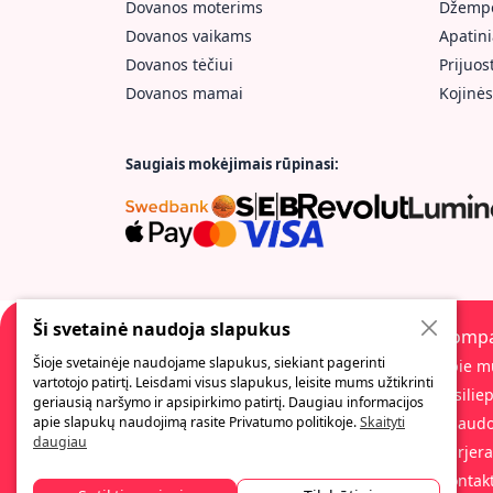
Dovanos moterims
Džempe
Dovanos vaikams
Apatini
Dovanos tėčiui
Prijuos
Dovanos mamai
Kojinės
Saugiais mokėjimais rūpinasi:
Ši svetainė naudoja slapukus
Kompa
Šioje svetainėje naudojame slapukus, siekiant pagerinti
Apie m
vartotojo patirtį. Leisdami visus slapukus, leisite mums užtikrinti
Atsilie
geriausią naršymo ir apsipirkimo patirtį. Daugiau informacijos
Įmonė, kurios asortimentą sudaro įvairių
Spaudo
apie slapukų naudojimą rasite Privatumo politikoje.
Skaityti
rūšių linksmos ir originalios dovanos. Čia
daugiau
Karjera
visada rasite platų verslo dovanų
asortimentą, didelį spaudos būdų ir paslaugų
Kontakt