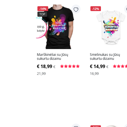
-14%
-12%
TOP
Marškinėliai su Jūsų
Smėlinukas su Jūsų
sukurtu dizainu
sukurtu dizainu
€ 18,99
€ 14,99
€
€
21,99
16,99