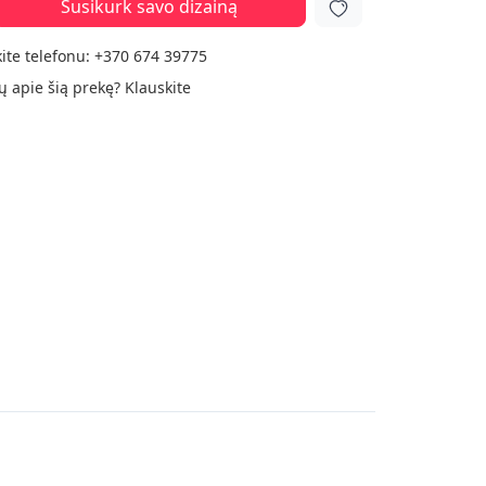
Susikurk savo dizainą
ite telefonu:
+370 674 39775
ų apie šią prekę?
Klauskite