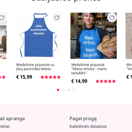
Medvilninė prijuostė su
Medvilninė prijuostė
Med
Jūsų pasirinktu tekstu
"Mano virtuvė - mano
"Vi
taisyklės"
€ 15,99
€ 
€ 14,99
ali apranga
Pagal progą
ėliai
Kalėdinės dovanos