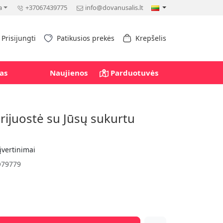
a
+37067439775
info@dovanusalis.lt
Prisijungti
Patikusios prekės
Krepšelis
as
Naujienos
Parduotuvės
rijuostė su Jūsų sukurtu
įvertinimai
79779