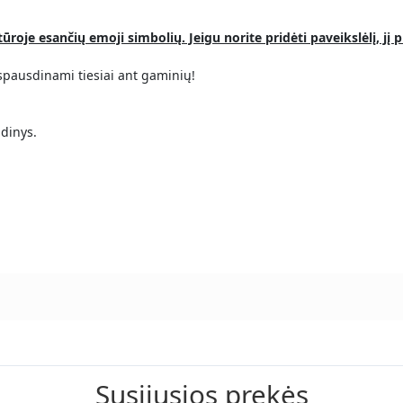
roje esančių emoji simbolių. Jeigu norite pridėti paveikslėlį, j
spausdinami tiesiai ant gaminių!
dinys.
Susijusios prekės