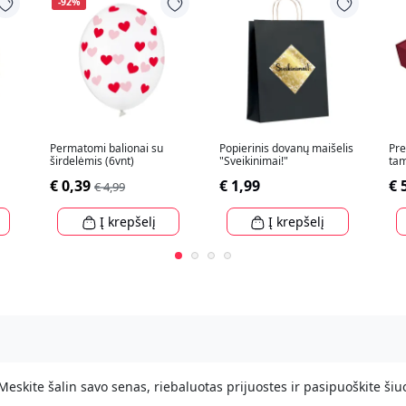
-92%
Permatomi balionai su
Popierinis dovanų maišelis
Pre
širdelėmis (6vnt)
"Sveikinimai!"
tam
30
€ 0,39
€ 1,99
€ 
€ 4,99
Į krepšelį
Į krepšelį
eskite šalin savo senas, riebaluotas prijuostes ir pasipuoškite šiu