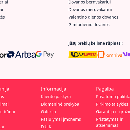
riai
Dovanos bernvakariui
ai
Dovanos mergvakariui
tės
Valentino dienos dovanos
Gimtadienio dovanos
Jūsų prekių kelione rūpinasi:
nija
Informacija
Pagalba
us
Kliento paskyra
Privatumo politik
pimai
Didmeninė prekyba
Pirkimo taisyklės
s būdai
Galerija
Garantija ir graž
Pasiūlymai įmonėms
Pristatymas ir
atsiėmimas
ai
D.U.K.