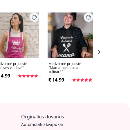
vilninė prijuostė
Medvilninė prijuostė
Medvilninė priju
rtuvės valdovė"
"Mama - geriausia
"Virtuvės šefas - 
kulinarė"
14,99
€ 14,99
€ 14,99
Orginalios dovanos
Automobilio kvapukai