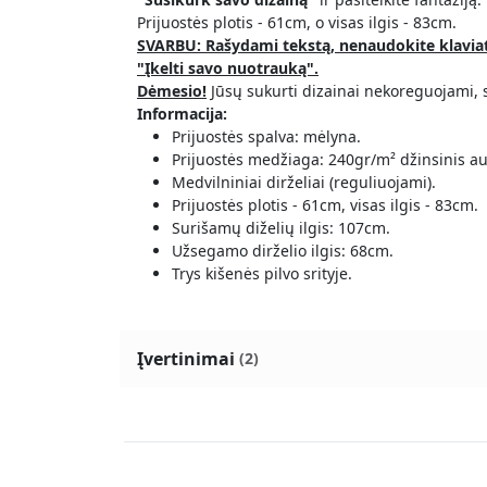
Prijuostės plotis - 61cm, o visas ilgis - 83cm.
SVARBU: Rašydami tekstą, nenaudokite klaviatū
"Įkelti savo nuotrauką".
Dėmesio!
Jūsų sukurti dizainai nekoreguojami, 
Informacija:
Prijuostės spalva: mėlyna.
Prijuostės medžiaga: 240gr/m² džinsinis au
Medvilniniai dirželiai (reguliuojami).
Prijuostės plotis - 61cm, visas ilgis - 83cm.
Surišamų diželių ilgis: 107cm.
Užsegamo dirželio ilgis: 68cm.
Trys kišenės pilvo srityje.
Įvertinimai
(2)