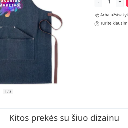
-
+
Arba užsisakyk
Turite klausim
1
/
3
Kitos prekės su šiuo dizainu