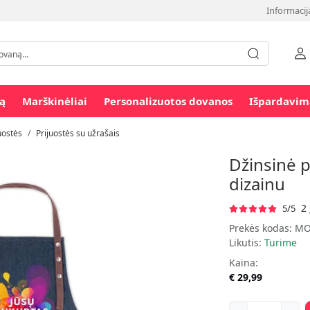
Informacij
ą
Marškinėliai
Personalizuotos dovanos
Išpardavim
uostės
Prijuostės su užrašais
Džinsinė p
dizainu
2 
5/5
Prekės kodas:
MO
Likutis:
Turime
Kaina:
€ 29,99