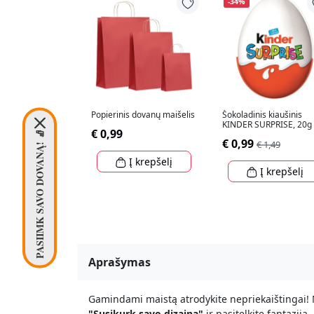
-34%
Popierinis dovanų maišelis
Šokoladinis kiaušinis
KINDER SURPRISE, 20g
€ 0,99
PASIIMK SAVO DOVANĄ! 🧦
€ 0,99
€ 1,49
Į krepšelį
Į krepšelį
Aprašymas
Gamindami maistą atrodykite nepriekaištingai! M
"Susikurk savo dizainą"
ir pasitelkite fantaziją.