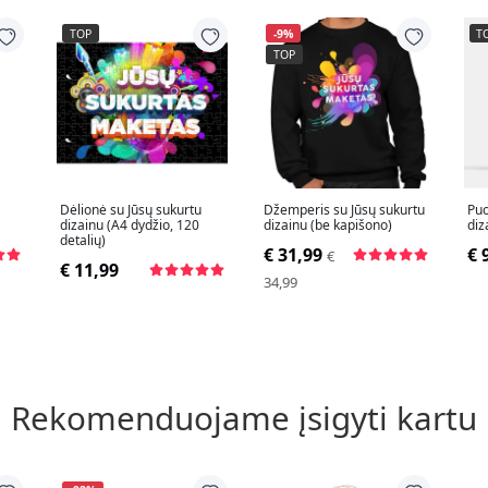
TOP
-9%
T
TOP
Dėlionė su Jūsų sukurtu
Džemperis su Jūsų sukurtu
Puo
dizainu (A4 dydžio, 120
dizainu (be kapišono)
diz
detalių)
€ 31,99
€ 
€
€ 11,99
34,99
Rekomenduojame įsigyti kartu