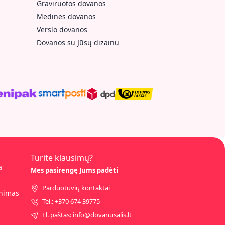
Graviruotos dovanos
Medinės dovanos
Verslo dovanos
Dovanos su Jūsų dizainu
Turite klausimų?
a
Mes pasirengę Jums padėti
Parduotuvių kontaktai
inimas
Tel.: +370 674 39775
El. paštas: info@dovanusalis.lt