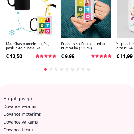
Magiškas puodelis su Jūsų
Puodelis su Jūsų pasirinkta
XL puodeli
pasirinkta nuotrauka
nuotrauka (330ml)
dizainu (4
€ 12,50
€ 9,99
€ 11,99
Pagal gavėją
Dovanos vyrams
Dovanos moterims
Dovanos vaikams
Dovanos tėčiui