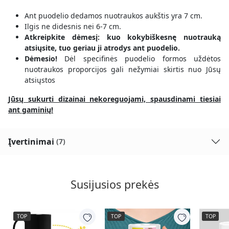
Ant puodelio dedamos nuotraukos aukštis yra 7 cm.
Ilgis ne didesnis nei 6-7 cm.
Atkreipkite dėmesį: kuo kokybiškesnę nuotrauką
atsiųsite, tuo geriau ji atrodys ant puodelio.
Dėmesio!
Dėl specifinės puodelio formos uždėtos
nuotraukos proporcijos gali nežymiai skirtis nuo Jūsų
atsiųstos
Jūsų sukurti dizainai nekoreguojami, spausdinami tiesiai
ant gaminių!
Įvertinimai
(7)
Susijusios prekės
TOP
TOP
TOP