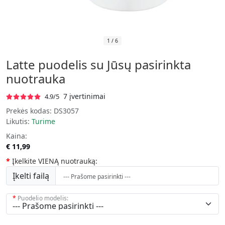
1
/
6
Latte puodelis su Jūsų pasirinkta
nuotrauka
7 įvertinimai
4.9/5
Prekės kodas:
DS3057
Likutis:
Turime
Kaina:
€ 11,99
Įkelkite VIENĄ nuotrauką:
Įkelti failą
Puodelio modelis: