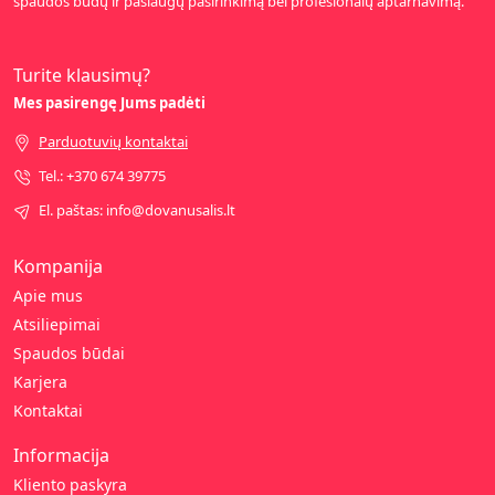
spaudos būdų ir paslaugų pasirinkimą bei profesionalų aptarnavimą.
Turite klausimų?
Mes pasirengę Jums padėti
Parduotuvių kontaktai
Tel.: +370 674 39775
El. paštas: info@dovanusalis.lt
Kompanija
Apie mus
Atsiliepimai
Spaudos būdai
Karjera
Kontaktai
Informacija
Kliento paskyra