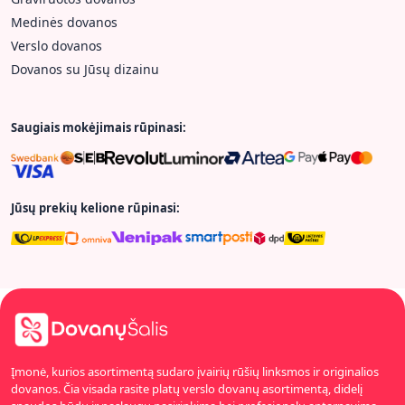
Medinės dovanos
Verslo dovanos
Dovanos su Jūsų dizainu
Saugiais mokėjimais rūpinasi:
Jūsų prekių kelione rūpinasi:
Įmonė, kurios asortimentą sudaro įvairių rūšių linksmos ir originalios
dovanos. Čia visada rasite platų verslo dovanų asortimentą, didelį