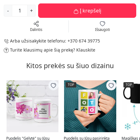
-
+
Į krepšelį
Dalintis
Išsaugoti
Arba užsisakykite telefonu:
+370 674 39775
Turite klausimų apie šią prekę?
Klauskite
Kitos prekės su šiuo dizainu
TOP
TOP
Puodelis "Gėlytė" su Jūsų
Puodelis su Jūsų pasirinkta
Magiškas p