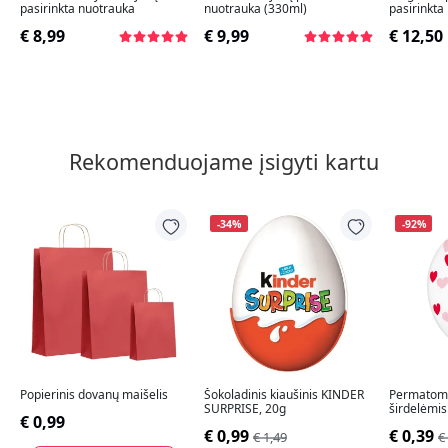
pasirinkta nuotrauka
nuotrauka (330ml)
pasirinkta
€ 8,99
€ 9,99
€ 12,50
Rekomenduojame įsigyti kartu
-34%
-92%
Popierinis dovanų maišelis
Šokoladinis kiaušinis KINDER
Permatomi
SURPRISE, 20g
širdelėmis
€ 0,99
€ 0,99
€ 0,39
€ 1,49
€