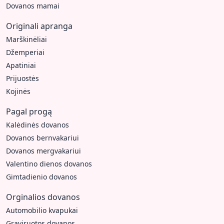
Dovanos mamai
Originali apranga
Marškinėliai
Džemperiai
Apatiniai
Prijuostės
Kojinės
Pagal progą
Kalėdinės dovanos
Dovanos bernvakariui
Dovanos mergvakariui
Valentino dienos dovanos
Gimtadienio dovanos
Orginalios dovanos
Automobilio kvapukai
Graviruotos dovanos