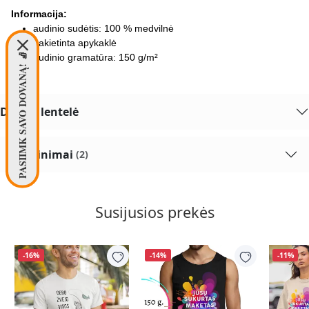
Informacija:
audinio sudėtis: 100 % medvilnė
pakietinta apykaklė
PASIIMK SAVO DOVANĄ! 🧦
audinio gramatūra: 150 g/m²
Dydžių lentelė
Įvertinimai
(2)
Susijusios prekės
-16%
-14%
-11%