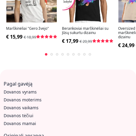
Marškinėliai "Gero žvejo"
Berankoviai marškinėliai su
Oversized
Jūsų sukurtu dizainu
marškinėli
€ 15,99
€ 18,99
dizainu
€ 17,99
€ 20,99
€ 24,99
Pagal gavėją
Dovanos vyrams
Dovanos moterims
Dovanos vaikams
Dovanos tėčiui
Dovanos mamai
Originali apranga