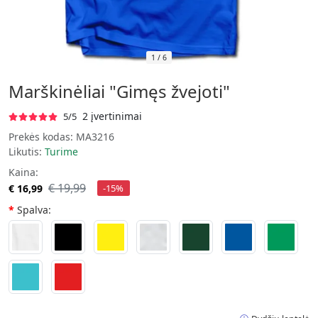
1
/
6
Marškinėliai "Gimęs žvejoti"
2 įvertinimai
5/5
Prekės kodas:
MA3216
Likutis:
Turime
Kaina:
€ 19,99
€ 16,99
-15%
Spalva: