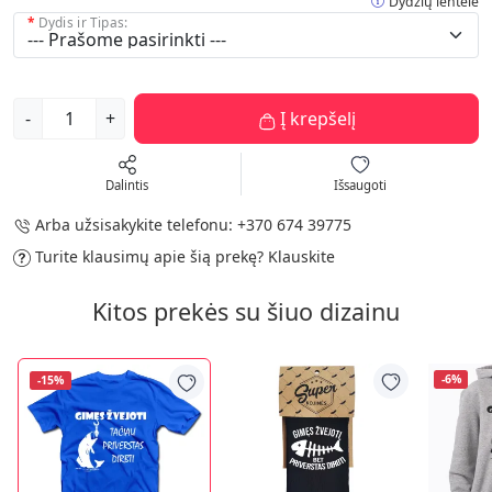
Dydžių lentelė
Dydis ir Tipas:
-
+
Į krepšelį
Dalintis
Išsaugoti
Arba užsisakykite telefonu:
+370 674 39775
Turite klausimų apie šią prekę?
Klauskite
Kitos prekės su šiuo dizainu
-6%
-15%