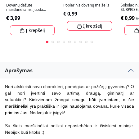
Dovanų dėžutė
Popierinis dovanų maišelis
Šokoladini
marškinėliams, juoda
SURPRISE,
€ 0,99
328x240x47mm
€ 3,99
€ 0,99
€
Į krepšelį
Į krepšelį
Aprašymas
Nori atskleisti savo charakterį, pomėgius ar požiūrį į gyvenimą? O
gal nori įvertinti savo artimą draugą, giminaitį ar
sutuoktinį?
Kiekvienam žmogui smagu būti įvertintam, o šie
marškinėliai yra praktiška ir ilgai naudojama dovana, kurie visada
primins Jus.
Nedvejok ir įsigyk!
Su šiais marškinėliai neliksi nepastebėtas ir išsiskirsi minioje.
Nebijok būti kitoks :)