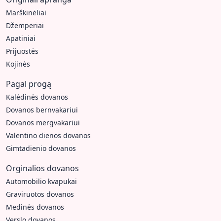
Marškinėliai
Džemperiai
Apatiniai
Prijuostės
Kojinės
Pagal progą
Kalėdinės dovanos
Dovanos bernvakariui
Dovanos mergvakariui
Valentino dienos dovanos
Gimtadienio dovanos
Orginalios dovanos
Automobilio kvapukai
Graviruotos dovanos
Medinės dovanos
Verslo dovanos