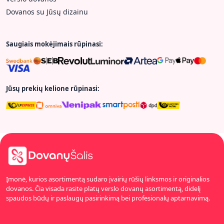
Dovanos su Jūsų dizainu
Saugiais mokėjimais rūpinasi:
Jūsų prekių kelione rūpinasi:
Įmonė, kurios asortimentą sudaro įvairių rūšių linksmos ir originalios
dovanos. Čia visada rasite platų verslo dovanų asortimentą, didelį
spaudos būdų ir paslaugų pasirinkimą bei profesionalų aptarnavimą.