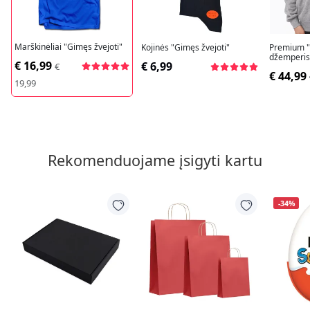
Marškinėliai "Gimęs žvejoti"
Kojinės "Gimęs žvejoti"
Premium 
džemperis 
€ 16,99
€ 6,99
€
€ 44,99
19,99
Rekomenduojame įsigyti kartu
-34%