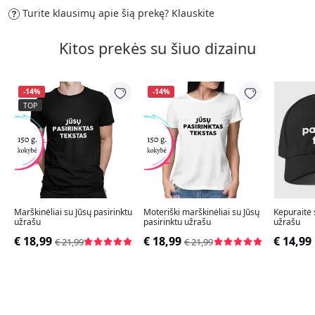
Turite klausimų apie šią prekę?
Klauskite
Kitos prekės su šiuo dizainu
-14%
-14%
TOP
Marškinėliai su Jūsų pasirinktu
Moteriški marškinėliai su Jūsų
Kepuraitė 
užrašu
pasirinktu užrašu
užrašu
€ 18,99
€ 18,99
€ 14,99
€ 21,99
€ 21,99