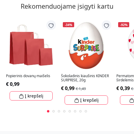
Rekomenduojame įsigyti kartu
-34%
-92%
Popierinis dovanų maišelis
Šokoladinis kiaušinis KINDER
Permatomi
SURPRISE, 20g
širdelėmis
€ 0,99
€ 0,99
€ 0,39
€ 1,49
€
Į krepšelį
Į krepšelį