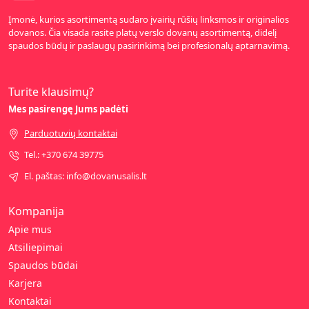
Įmonė, kurios asortimentą sudaro įvairių rūšių linksmos ir originalios
dovanos. Čia visada rasite platų verslo dovanų asortimentą, didelį
spaudos būdų ir paslaugų pasirinkimą bei profesionalų aptarnavimą.
Turite klausimų?
Mes pasirengę Jums padėti
Parduotuvių kontaktai
Tel.: +370 674 39775
El. paštas: info@dovanusalis.lt
Kompanija
Apie mus
Atsiliepimai
Spaudos būdai
Karjera
Kontaktai