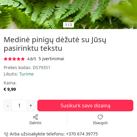
1
/
2
Medinė pinigų dėžutė su Jūsų
pasirinktu tekstu
5 įvertinimai
4.8/5
Prekės kodas:
DS79351
Likutis:
Turime
Kaina:
€ 9,99
-
+
Susikurk savo dizainą
Dalintis
Išsaugoti
Arba užsisakykite telefonu:
+370 674 39775