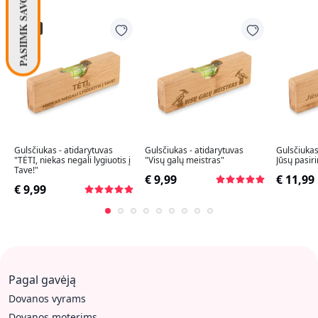
PASIIMK SAVO DOVANĄ! 🧦
TOP
Gulsčiukas - atidarytuvas
Gulsčiukas - atidarytuvas
Gulsčiukas
"TĖTI, niekas negali lygiuotis į
"Visų galų meistras"
Jūsų pasiri
Tave!"
€ 9,99
€ 11,99
€ 9,99
Pagal gavėją
Dovanos vyrams
Dovanos moterims