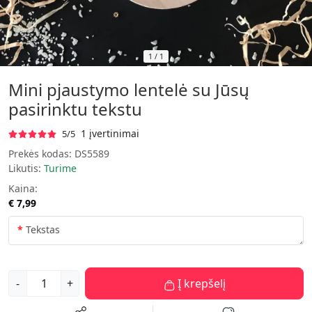
1
/
1
Mini pjaustymo lentelė su Jūsų
pasirinktu tekstu
1 įvertinimai
5/5
Prekės kodas:
DS5589
Likutis:
Turime
Kaina:
€ 7,99
Tekstas
-
+
Į krepšelį