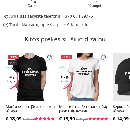
Dalintis
Išsaugoti
Arba užsisakykite telefonu:
+370 674 39775
Turite klausimų apie šią prekę?
Klauskite
Kitos prekės su šiuo dizainu
-14%
-14%
TOP
Marškinėliai su Jūsų pasirinktu
Moteriški marškinėliai su Jūsų
Kepuraitė 
užrašu
pasirinktu užrašu
užrašu
€ 18,99
€ 18,99
€ 14,99
€ 21,99
€ 21,99