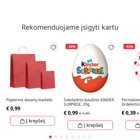
Rekomenduojame įsigyti kartu
-34%
-92%
Popierinis dovanų maišelis
Šokoladinis kiaušinis KINDER
Permatomi
SURPRISE, 20g
širdelėmis
€ 0,99
€ 0,99
€ 0,39
€ 1,49
€
Į krepšelį
Į krepšelį