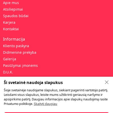
Apie mus
Atsiliepimai
Spaudos būdai
Karjera
Kontaktai
Informacija
Kliento paskyra
Didmeninė prekyba
Galerija
Pasiūlymai įmonėms
D.U.K.
Pagalba
Ši svetainė naudoja slapukus
Privatumo politika
Šioje svetainėje naudojame slapukus, siekiant pagerinti vartotojo patirtį.
Leisdami visus slapukus, leisite mums užtikrinti geriausią naršymo ir
Pirkimo taisyklės
apsipirkimo patirtį. Daugiau informacijos apie slapukų naudojimą rasite
Garantija ir gražinimas
Privatumo politikoje.
Skaityti daugiau
Pristatymas ir atsiėmimas