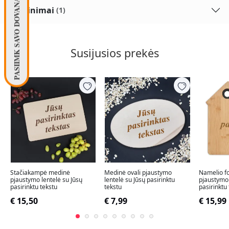
PASIIMK SAVO DOVANĄ! 🧦
Įvertinimai
(1)
Susijusios prekės
Stačiakampė medinė
Medinė ovali pjaustymo
Namelio f
pjaustymo lentelė su Jūsų
lentelė su Jūsų pasirinktu
pjaustymo 
pasirinktu tekstu
tekstu
pasirinktu
€ 15,50
€ 7,99
€ 15,99