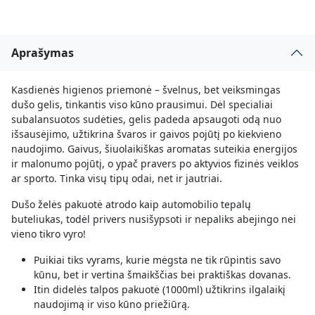
Aprašymas
Kasdienės higienos priemonė – švelnus, bet veiksmingas
dušo gelis, tinkantis viso kūno prausimui. Dėl specialiai
subalansuotos sudėties, gelis padeda apsaugoti odą nuo
išsausėjimo, užtikrina švaros ir gaivos pojūtį po kiekvieno
naudojimo. Gaivus, šiuolaikiškas aromatas suteikia energijos
ir malonumo pojūtį, o ypač pravers po aktyvios fizinės veiklos
ar sporto. Tinka visų tipų odai, net ir jautriai.
Dušo želės pakuotė atrodo kaip automobilio tepalų
buteliukas, todėl privers nusišypsoti ir nepaliks abejingo nei
vieno tikro vyro!
Puikiai tiks vyrams, kurie mėgsta ne tik rūpintis savo
kūnu, bet ir vertina šmaikščias bei praktiškas dovanas.
Itin didelės talpos pakuotė (1000ml) užtikrins ilgalaikį
naudojimą ir viso kūno priežiūrą.