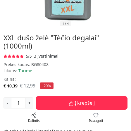
1
/
4
XXL dušo želė "Tėčio degalai"
(1000ml)
3 įvertinimai
5/5
Prekės kodas:
BG80408
Likutis:
Turime
Kaina:
€ 12,99
€ 10,39
-20%
-
+
Į krepšelį
Dalintis
Išsaugoti