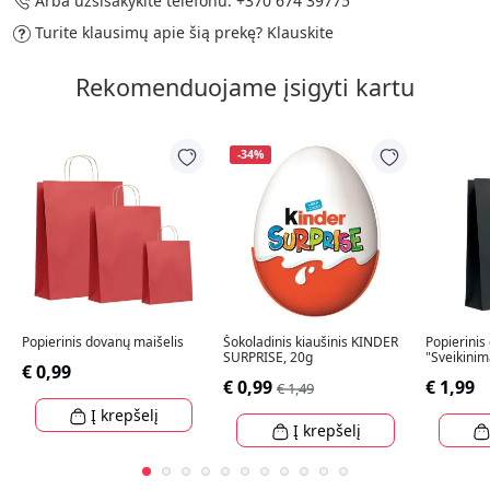
Arba užsisakykite telefonu:
+370 674 39775
Turite klausimų apie šią prekę?
Klauskite
Rekomenduojame įsigyti kartu
-34%
Popierinis dovanų maišelis
Šokoladinis kiaušinis KINDER
Popierinis
SURPRISE, 20g
"Sveikinim
€ 0,99
€ 0,99
€ 1,99
€ 1,49
Į krepšelį
Į krepšelį