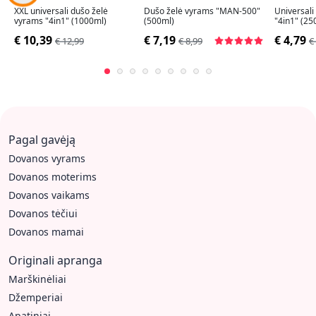
XXL universali dušo želė
Dušo želė vyrams "MAN-500"
Universali
vyrams "4in1" (1000ml)
(500ml)
"4in1" (25
€ 10,39
€ 7,19
€ 4,79
€ 12,99
€ 8,99
€
Pagal gavėją
Dovanos vyrams
Dovanos moterims
Dovanos vaikams
Dovanos tėčiui
Dovanos mamai
Originali apranga
Marškinėliai
Džemperiai
Apatiniai