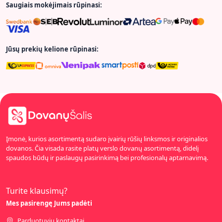
Saugiais mokėjimais rūpinasi:
Jūsų prekių kelione rūpinasi:
Įmonė, kurios asortimentą sudaro įvairių rūšių linksmos ir originalios
dovanos. Čia visada rasite platų verslo dovanų asortimentą, didelį
spaudos būdų ir paslaugų pasirinkimą bei profesionalų aptarnavimą.
Turite klausimų?
Mes pasirengę Jums padėti
Parduotuvių kontaktai