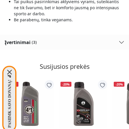
Tai puikus pasirinkimas aktyviems vyrams, suteikiantis
ne tik švarumo, bet ir komforto jausmą po intensyvaus
sporto ar darbo.
Be parabenų, tinka veganams.
Įvertinimai
(3)
Susijusios prekės
PASIIMK SAVO DOVANĄ! 🧦
-20%
-20%
-20%