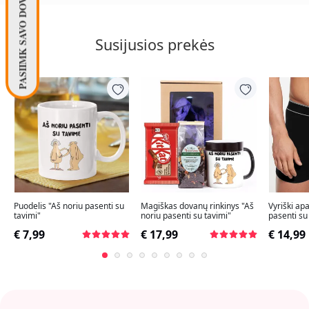
PASIIMK SAVO DOVANĄ! 🧦
Susijusios prekės
Puodelis "Aš noriu pasenti su
Magiškas dovanų rinkinys "Aš
Vyriški apa
tavimi"
noriu pasenti su tavimi"
pasenti su
€ 7,99
€ 17,99
€ 14,99