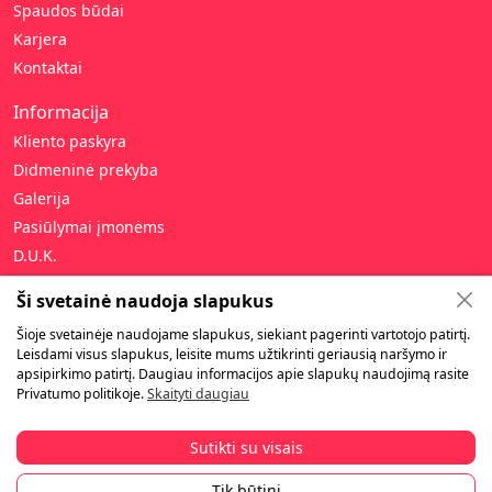
Spaudos būdai
Karjera
Kontaktai
Informacija
Kliento paskyra
Didmeninė prekyba
Galerija
Pasiūlymai įmonėms
D.U.K.
Pagalba
Ši svetainė naudoja slapukus
Privatumo politika
Šioje svetainėje naudojame slapukus, siekiant pagerinti vartotojo patirtį.
Leisdami visus slapukus, leisite mums užtikrinti geriausią naršymo ir
Pirkimo taisyklės
apsipirkimo patirtį. Daugiau informacijos apie slapukų naudojimą rasite
Garantija ir gražinimas
Privatumo politikoje.
Skaityti daugiau
Pristatymas ir atsiėmimas
Atsiskaitymas
Sutikti su visais
Tik būtini