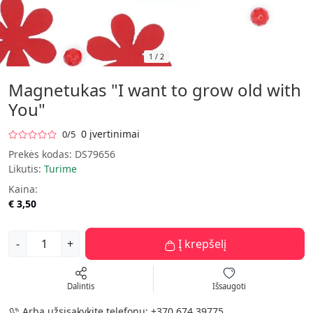
1
/
2
Magnetukas "I want to grow old with
You"
0 įvertinimai
0/5
Prekės kodas:
DS79656
Likutis:
Turime
Kaina:
€ 3,50
-
+
Į krepšelį
Dalintis
Išsaugoti
Arba užsisakykite telefonu:
+370 674 39775