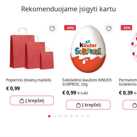
Rekomenduojame įsigyti kartu
-34%
-92%
Popierinis dovanų maišelis
Šokoladinis kiaušinis KINDER
Permatomi
SURPRISE, 20g
širdelėmis
€ 0,99
€ 0,99
€ 0,39
€ 1,49
€
Į krepšelį
Į krepšelį