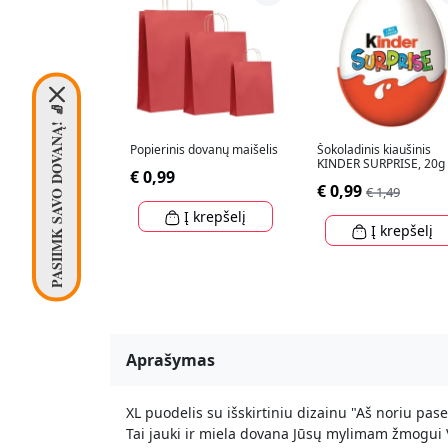
PASIIMK SAVO DOVANĄ! 🧦
Popierinis dovanų maišelis
Šokoladinis kiaušinis
KINDER SURPRISE, 20g
€ 0,99
€ 0,99
€ 1,49
Į krepšelį
Į krepšelį
Aprašymas
XL puodelis su išskirtiniu dizainu "Aš noriu pase
Tai jauki ir miela dovana Jūsų mylimam žmogui 