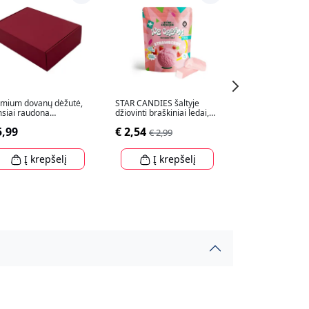
mium dovanų dėžutė,
STAR CANDIES šaltyje
Atverčiama dov
siai raudona
džiovinti braškiniai ledai,
dėžutė, ruda
5x215x85mm
16g
310x250x75mm
5,99
€ 2,54
€ 2,99
€ 2,99
Į krepšelį
Į krepšelį
Į krep