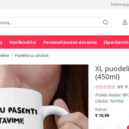
Informacij
ą
Marškinėliai
Personalizuotos dovanos
Išpardavim
deliai
Puodeliai su užrašais
XL puodeli
(450ml)
0 
0/5
Prekės kodas:
BR
Likutis:
Turime
Kaina:
€ 10,99