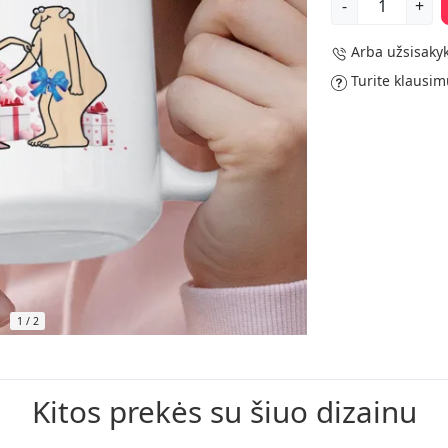
-
+
Arba užsisakyk
Turite klausim
1
/
2
Kitos prekės su šiuo dizainu