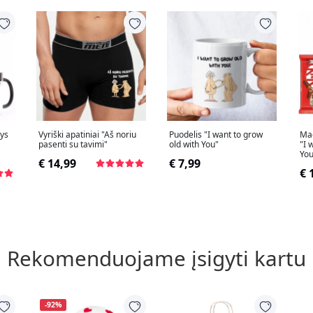
ys
Vyriški apatiniai "Aš noriu
Puodelis "I want to grow
Mag
pasenti su tavimi"
old with You"
"I 
You
€ 14,99
€ 7,99
€ 
Rekomenduojame įsigyti kartu
-92%