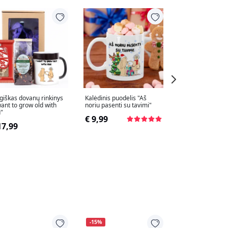
iškas dovanų rinkinys
Kalėdinis puodelis "Aš
Kojinės "Aš noriu
want to grow old with
noriu pasenti su tavimi"
su tavimi"
"
€ 9,99
€ 6,99
17,99
-15%