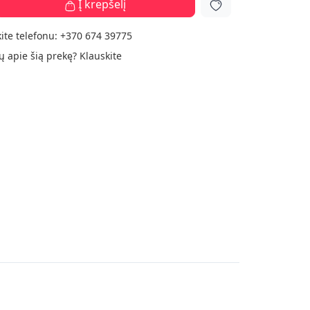
Į krepšelį
ite telefonu:
+370 674 39775
ų apie šią prekę?
Klauskite