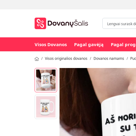
Visos Dovanos
Pagal gavėją
Pagal prog
Visos originalios dovanos
Dovanos namams
Puo