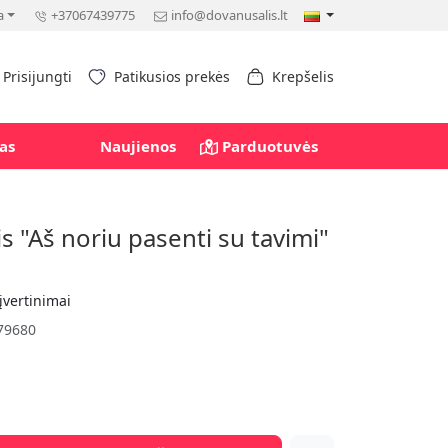
a
+37067439775
info@dovanusalis.lt
Prisijungti
Patikusios prekės
Krepšelis
as
Naujienos
Parduotuvės
s "Aš noriu pasenti su tavimi"
įvertinimai
79680