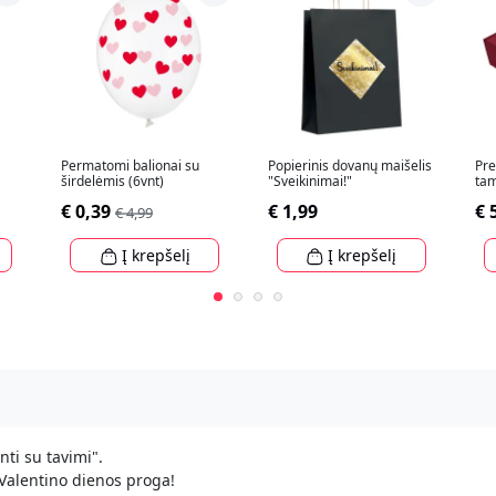
Permatomi balionai su
Popierinis dovanų maišelis
Pre
širdelėmis (6vnt)
"Sveikinimai!"
tam
30
€ 0,39
€ 1,99
€ 
€ 4,99
Į krepšelį
Į krepšelį
nti su tavimi".
Valentino dienos proga!