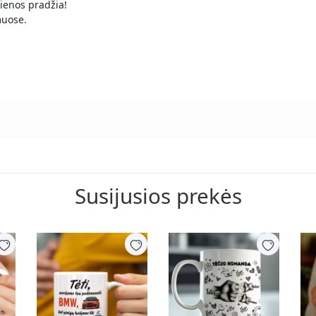
dienos pradžia!
muose.
Susijusios prekės