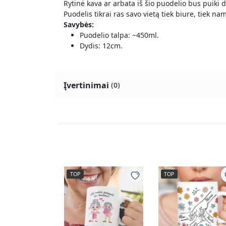
Rytinė kava ar arbata iš šio puodelio bus puiki 
Puodelis tikrai ras savo vietą tiek biure, tiek na
Savybės:
Puodelio talpa: ~450ml.
Dydis: 12cm.
Įvertinimai
(0)
TOP
TOP