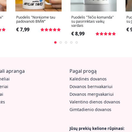
i"
Puodelis "Norėjome tau
Puodelis "Tėčio komanda"
Puo
padovanoti BMW"
su pasirinktais vaikų
su 
vardais
€ 7,99
€ 
€ 8,99
ali apranga
Pagal progą
ėliai
Kalėdinės dovanos
riai
Dovanos bernvakariui
ai
Dovanos mergvakariui
tės
Valentino dienos dovanos
Gimtadienio dovanos
Jūsų prekių kelione rūpinasi: