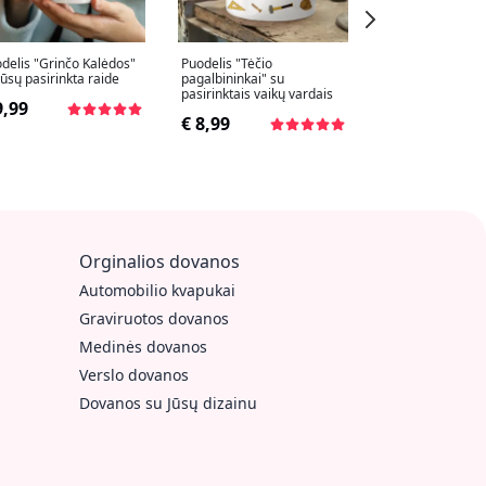
delis "Grinčo Kalėdos"
Puodelis "Tėčio
Vardinis Kalėdini
Jūsų pasirinkta raide
pagalbininkai" su
su Jūsų pasirinkt
pasirinktais vaikų vardais
9,99
€ 9,99
€ 8,99
Orginalios dovanos
Automobilio kvapukai
Graviruotos dovanos
Medinės dovanos
Verslo dovanos
Dovanos su Jūsų dizainu