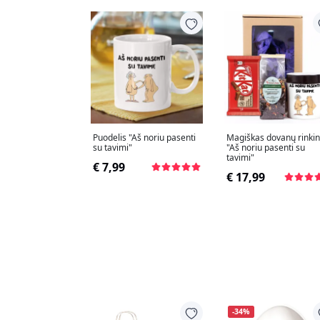
Puodelis "Aš noriu pasenti
Magiškas dovanų rinkin
su tavimi"
"Aš noriu pasenti su
tavimi"
€ 7,99
€ 17,99
-34%