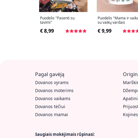
Puodelis "Pasenti su
Puodelis "Mama ir vaika
tavimi"
su vaikų vardais
€ 8,99
€ 9,99
Pagal gavėją
Origin
Dovanos vyrams
Marškin
Dovanos moterims
Džempe
Dovanos vaikams
Apatini
Dovanos tėčiui
Prijuos
Dovanos mamai
Kojinės
Saugiais mokėjimais rūpinasi: